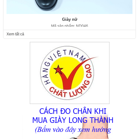
Giày nữ
Mã sản phẩm: ND046
350.000 VNĐ
Giá:
Xem tất cả