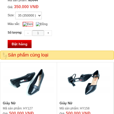
Mã sản phẩm:
ND044
350.000 VNĐ
Giá:
Size:
Màu sắc:
Số lượng:
Đặt hàng
Sản phẩm cùng loại
Giày Nữ
Giày Nữ
Mã sản phẩm: HY127
Mã sản phẩm: HY158
500.000 VNĐ
500.000 VNĐ
Giá:
Giá: