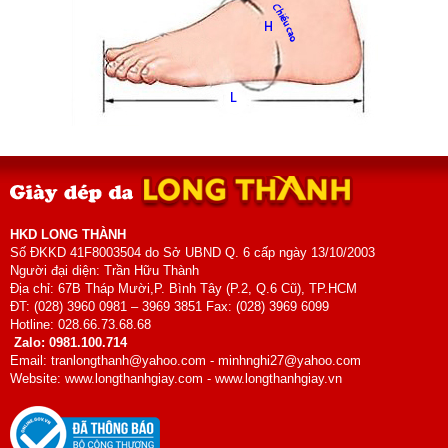
HKD LONG THÀNH
Số ĐKKD 41F8003504 do Sở UBND Q. 6 cấp ngày 13/10/2003
Người đại diện: Trần Hữu Thành
Địa chỉ: 67B Tháp Mười,P. Bình Tây (P.2, Q.6 Cũ), TP.HCM
ĐT: (028) 3960 0981 – 3969 3851 Fax: (028) 3969 6099
Hotline: 028.66.73.68.68
Zalo: 0981.100.714
Email: tranlongthanh@yahoo.com - minhnghi27@yahoo.com
Website: www.longthanhgiay.com - www.longthanhgiay.vn