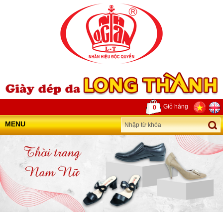
Giỏ hàng
0
MENU