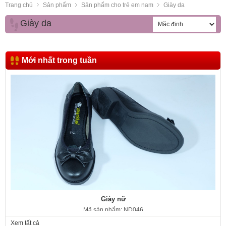
Trang chủ
Sản phẩm
Sản phẩm cho trẻ em nam
Giày da
Giày da
Mới nhất trong tuần
Giày nữ
Mã sản phẩm: ND046
350.000 VNĐ
Giá:
Xem tất cả