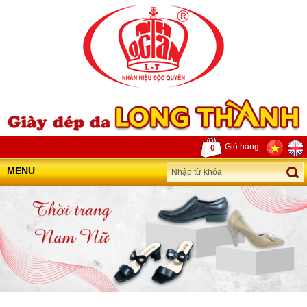
Giỏ hàng
0
MENU