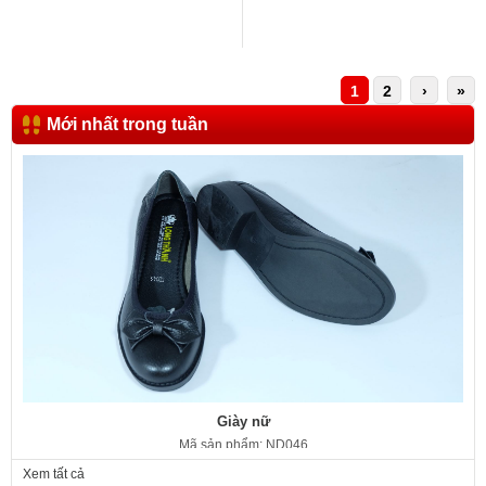
1
2
›
»
Mới nhất trong tuần
Giày nữ
Mã sản phẩm: ND046
350.000 VNĐ
Giá:
Xem tất cả