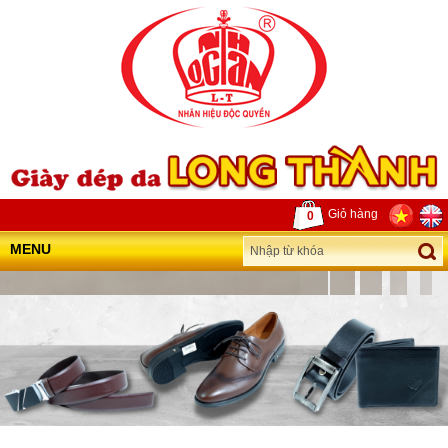
Giỏ hàng
0
MENU