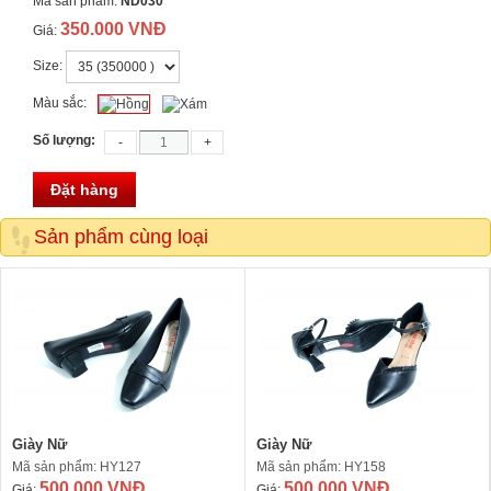
Mã sản phẩm:
ND030
350.000 VNĐ
Giá:
Size:
Màu sắc:
Số lượng:
Đặt hàng
Sản phẩm cùng loại
Giày Nữ
Giày Nữ
Mã sản phẩm: HY127
Mã sản phẩm: HY158
500.000 VNĐ
500.000 VNĐ
Giá:
Giá: