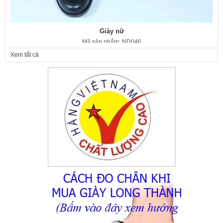
Giày nữ
Mã sản phẩm: ND046
350.000 VNĐ
Giá:
Xem tất cả