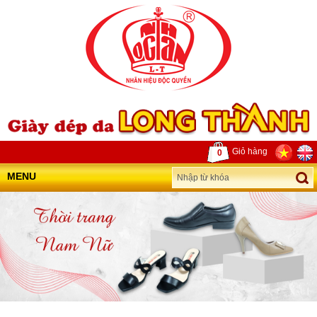
Giỏ hàng
0
MENU