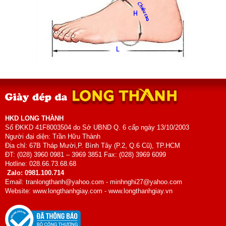
HKD LONG THÀNH
Số ĐKKD 41F8003504 do Sở UBND Q. 6 cấp ngày 13/10/2003
Người đại diện: Trần Hữu Thành
Địa chỉ: 67B Tháp Mười,P. Bình Tây (P.2, Q.6 Cũ), TP.HCM
ĐT: (028) 3960 0981 – 3969 3851 Fax: (028) 3969 6099
Hotline: 028.66.73.68.68
Zalo: 0981.100.714
Email: tranlongthanh@yahoo.com - minhnghi27@yahoo.com
Website: www.longthanhgiay.com - www.longthanhgiay.vn