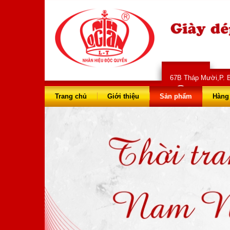
67B Tháp Mười,P. B
028 66 73 
Trang chủ
Giới thiệu
Sản phẩm
Hàng 