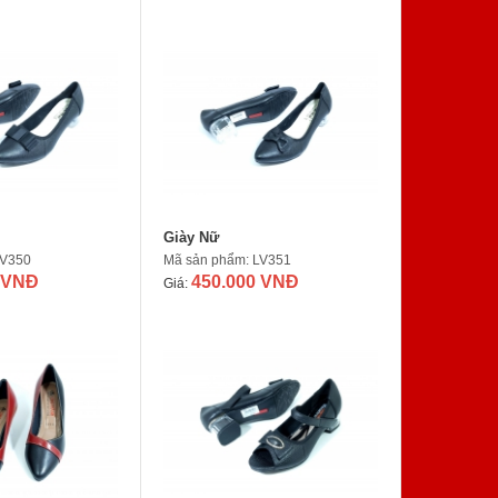
Giày Nữ
LV350
Mã sản phẩm: LV351
 VNĐ
450.000 VNĐ
Giá: