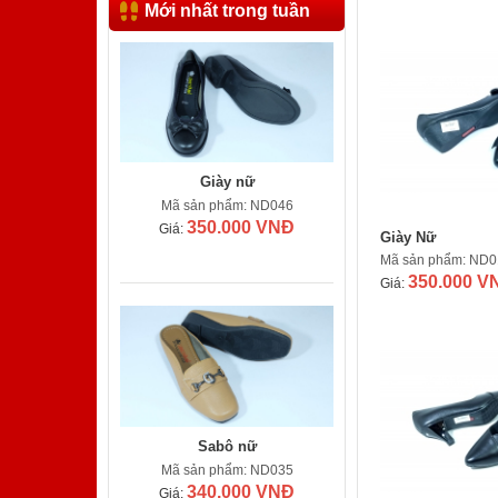
Mới nhất trong tuần
Giày nữ
Mã sản phẩm: ND046
350.000 VNĐ
Giá:
Giày Nữ
Mã sản phẩm: ND0
350.000 V
Giá:
Sabô nữ
Mã sản phẩm: ND035
340.000 VNĐ
Giá: