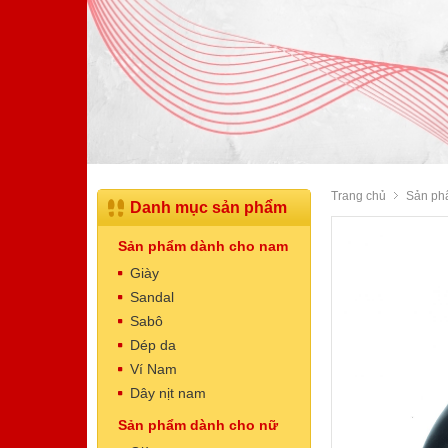
Trang chủ
Sản ph
Danh mục sản phẩm
Sản phẩm dành cho nam
Giày
Sandal
Sabô
Dép da
Dép Nam
Ví Nam
Mã sản phẩm: NT5003
Dây nịt nam
520.000 VNĐ
Giá:
Sản phẩm dành cho nữ