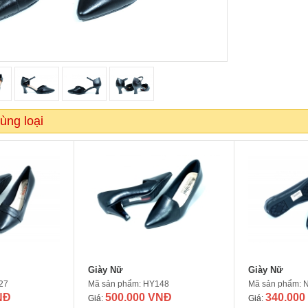
ùng loại
Giày Nữ
Giày Nữ
27
Mã sản phẩm: HY148
Mã sản phẩm: 
NĐ
500.000 VNĐ
340.000
Giá:
Giá: