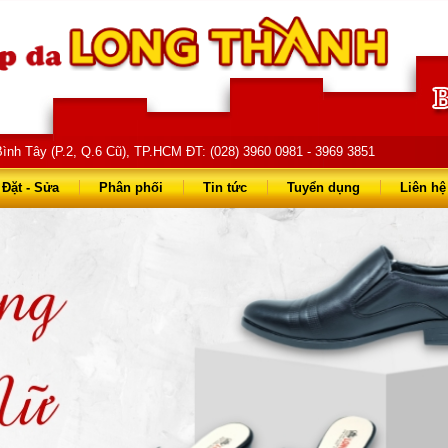
ình Tây (P.2, Q.6 Cũ), TP.HCM ĐT: (028) 3960 0981 - 3969 3851
68 68 - 0903 823 714
Đặt - Sửa
Phân phối
Tin tức
Tuyển dụng
Liên hệ