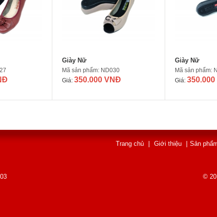
Giày Nữ
Giày Nữ
27
Mã sản phẩm: ND030
Mã sản phẩm: 
NĐ
350.000 VNĐ
350.000
Giá:
Giá:
Trang chủ
|
Giới thiệu
|
Sản phẩ
003
© 20