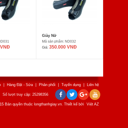
Giày Nữ
ND031
Mã sản phẩm: ND032
 VNĐ
350.000 VNĐ
Giá:
m
|
Hàng Đặt - Sửa
|
Phân phối
|
Tuyển dụng
|
Liên hệ
Số lượt truy cập: 25298356
15 Bản quyền thuộc longthanhgiay.vn. Thiết kế bởi
Việt AZ