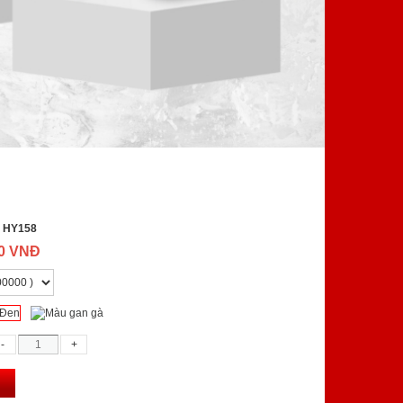
:
HY158
00 VNĐ
g