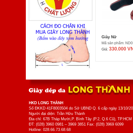
Mã sản phẩm: TA410TM
800.000 VNĐ
Giá:
Giày Nữ
Mã sản phẩm: ND0
330.000 V
Giá:
Giày Nam
Mã sản phẩm: MK5006
700.000 VNĐ
Giá:
HKD LONG THÀNH
Số ĐKKD 41F8003504 do Sở UBND Q. 6 cấp ngày 13/10/2
Người đại diện: Trần Hữu Thành
Địa chỉ: 67B Tháp Mười,P. Bình Tây (P.2, Q.6 Cũ), TP.HCM
ĐT: (028) 3960 0981 – 3969 3851 Fax: (028) 3969 6099
Hotline: 028.66.73.68.68