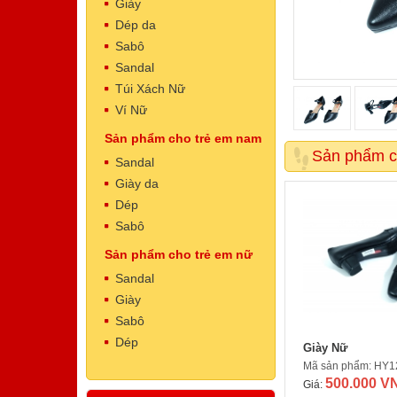
Giày
Dép da
Sabô
Sandal
Túi Xách Nữ
Ví Nữ
Sản phẩm cho trẻ em nam
Dép Nam
Sản phẩm c
Mã sản phẩm: NT5002
Sandal
500.000 VNĐ
Giá:
Giày da
Dép
Sabô
Sản phẩm cho trẻ em nữ
Sandal
Giày
Sabô
Dép
Giày Nữ
Dép Nam
Mã sản phẩm: HY1
Mã sản phẩm: NT5001
500.000 V
500.000 VNĐ
Giá:
Giá: