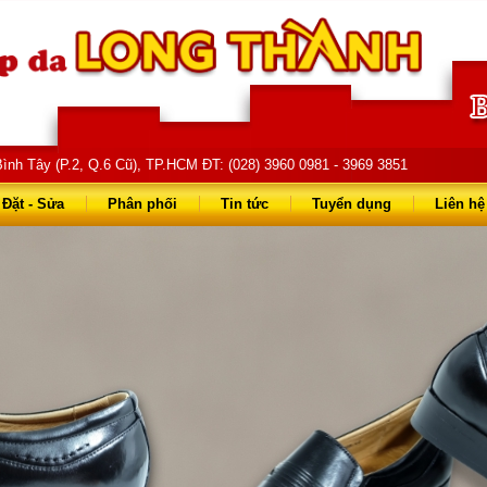
ình Tây (P.2, Q.6 Cũ), TP.HCM ĐT: (028) 3960 0981 - 3969 3851
68 68 - 0903 823 714
Đặt - Sửa
Phân phối
Tin tức
Tuyển dụng
Liên hệ