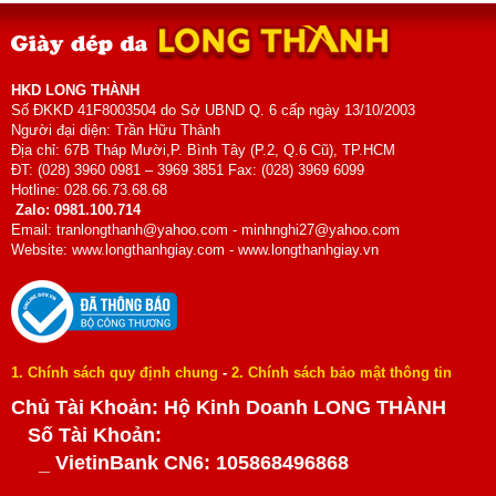
HKD LONG THÀNH
Số ĐKKD 41F8003504 do Sở UBND Q. 6 cấp ngày 13/10/2003
Người đại diện: Trần Hữu Thành
Địa chỉ: 67B Tháp Mười,P. Bình Tây (P.2, Q.6 Cũ), TP.HCM
ĐT: (028) 3960 0981 – 3969 3851 Fax: (028) 3969 6099
Hotline: 028.66.73.68.68
Zalo: 0981.100.714
Email: tranlongthanh@yahoo.com - minhnghi27@yahoo.com
Website: www.longthanhgiay.com - www.longthanhgiay.vn
1. Chính sách quy định chung
-
2. Chính sách bảo mật thông tin
Chủ Tài Khoản: Hộ Kinh Doanh LONG THÀNH
Số Tài Khoản:
_ VietinBank CN6: 105868496868