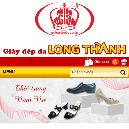
Giỏ hàng
0
MENU