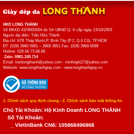
HKD LONG THÀNH
Số ĐKKD 41F8003504 do Sở UBND Q. 6 cấp ngày 13/10/2003
Người đại diện: Trần Hữu Thành
Địa chỉ: 67B Tháp Mười,P. Bình Tây (P.2, Q.6 Cũ), TP.HCM
ĐT: (028) 3960 0981 – 3969 3851 Fax: (028) 3969 6099
Hotline: 028.66.73.68.68
Zalo: 0981.100.714
Email: tranlongthanh@yahoo.com - minhnghi27@yahoo.com
Website: www.longthanhgiay.com - www.longthanhgiay.vn
1. Chính sách quy định chung
-
2. Chính sách bảo mật thông tin
Chủ Tài Khoản: Hộ Kinh Doanh LONG THÀNH
Số Tài Khoản:
_ VietinBank CN6: 105868496868