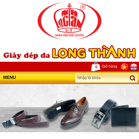
Giỏ hàng
0
MENU