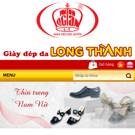
Giỏ hàng
0
MENU