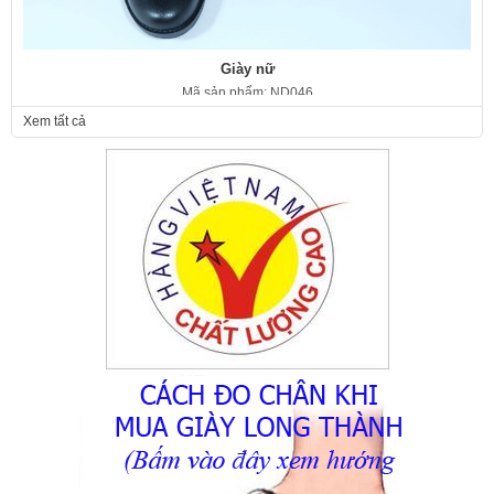
Giày nữ
Mã sản phẩm: ND046
350.000 VNĐ
Giá:
Xem tất cả