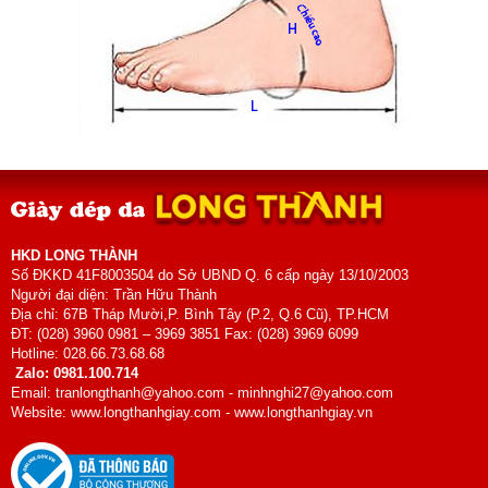
HKD LONG THÀNH
Số ĐKKD 41F8003504 do Sở UBND Q. 6 cấp ngày 13/10/2003
Người đại diện: Trần Hữu Thành
Địa chỉ: 67B Tháp Mười,P. Bình Tây (P.2, Q.6 Cũ), TP.HCM
ĐT: (028) 3960 0981 – 3969 3851 Fax: (028) 3969 6099
Hotline: 028.66.73.68.68
Zalo: 0981.100.714
Email: tranlongthanh@yahoo.com - minhnghi27@yahoo.com
Website: www.longthanhgiay.com - www.longthanhgiay.vn