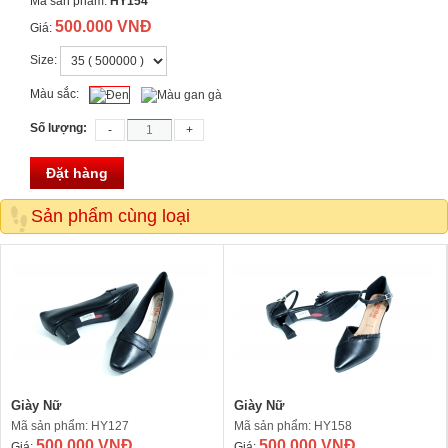
Mã sản phẩm:
HY154
500.000 VNĐ
Giá:
Size:
Màu sắc:
Số lượng:
Đặt hàng
Sản phẩm cùng loại
Giày Nữ
Giày Nữ
Mã sản phẩm: HY127
Mã sản phẩm: HY158
500.000 VNĐ
500.000 VNĐ
Giá:
Giá: