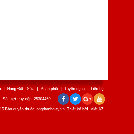
m
|
Hàng Đặt - Sửa
|
Phân phối
|
Tuyển dụng
|
Liên hệ
Số lượt truy cập: 25304469
15 Bản quyền thuộc longthanhgiay.vn. Thiết kế bởi
Việt AZ