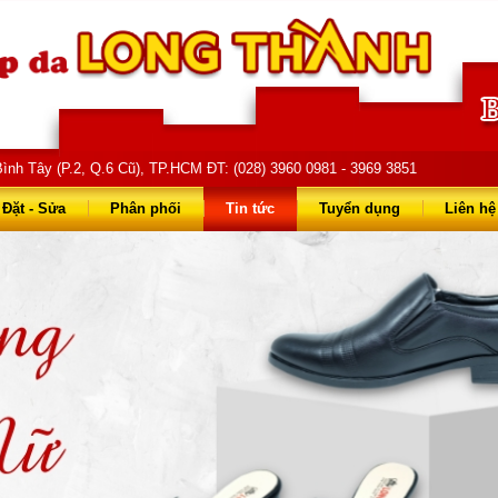
ình Tây (P.2, Q.6 Cũ), TP.HCM ĐT: (028) 3960 0981 - 3969 3851
68 68 - 0903 823 714
Đặt - Sửa
Phân phối
Tin tức
Tuyển dụng
Liên hệ