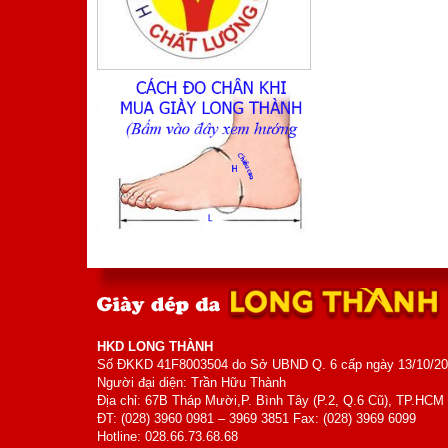
Mã sản phẩm: TA410TM
800.000 VNĐ
Giá:
Giày Nam
Mã sản phẩm: MK5006
700.000 VNĐ
Giá:
HKD LONG THÀNH
Số ĐKKD 41F8003504 do Sở UBND Q. 6 cấp ngày 13/10/2
Người đại diện: Trần Hữu Thành
Địa chỉ: 67B Tháp Mười,P. Bình Tây (P.2, Q.6 Cũ), TP.HCM
ĐT: (028) 3960 0981 – 3969 3851 Fax: (028) 3969 6099
Hotline: 028.66.73.68.68