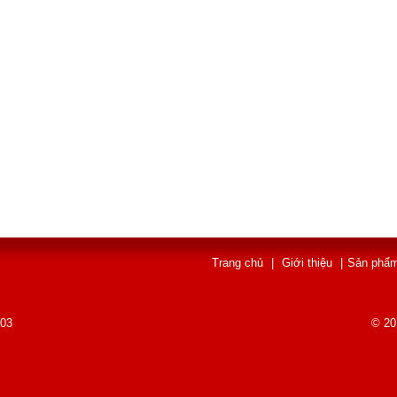
Trang chủ
|
Giới thiệu
|
Sản phẩ
003
© 20