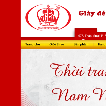
67B Tháp Mười,P. B
028 66 73 
Trang chủ
Giới thiệu
Sản phẩm
Hàng 