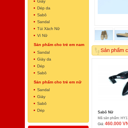
Giày
Dép da
Sabô
Sandal
Túi Xách Nữ
Ví Nữ
Sản phẩm cho trẻ em nam
Dép Nam
Sản phẩm c
Mã sản phẩm: NT5002
Sandal
500.000 VNĐ
Giá:
Giày da
Dép
Sabô
Sản phẩm cho trẻ em nữ
Sandal
Giày
Sabô
Dép
Sabô Nữ
Dép Nam
Mã sản phẩm: HY1
Mã sản phẩm: NT5001
460.000 V
500.000 VNĐ
Giá:
Giá: