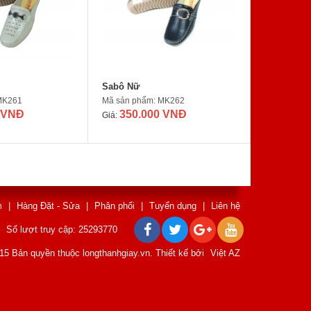
Sabô Nữ
MK261
Mã sản phẩm: MK262
 VNĐ
350.000 VNĐ
Giá:
m
|
Hàng Đặt - Sửa
|
Phân phối
|
Tuyển dụng
|
Liên hệ
Số lượt truy cập: 25293770
15 Bản quyền thuộc longthanhgiay.vn. Thiết kế bởi
Việt AZ