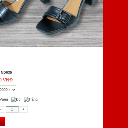
:
ND035
00 VNĐ
g