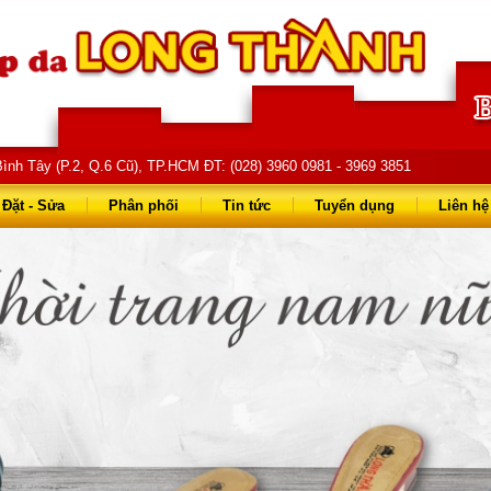
ình Tây (P.2, Q.6 Cũ), TP.HCM ĐT: (028) 3960 0981 - 3969 3851
68 68 - 0903 823 714
Đặt - Sửa
Phân phối
Tin tức
Tuyển dụng
Liên hệ