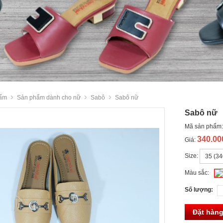
ẩm
Sản phẩm dành cho nữ
Sabô
Sabô nữ
Sabô nữ
Mã sản phẩm
340.0
Giá:
Size:
Màu sắc:
Số lượng:
Đặt hàn