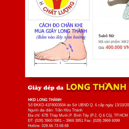
Mã sản phẩm: TA410TM
800.000 VNĐ
Giá:
Sabô Nữ
Mã sản phẩm: MK2
400.000 V
Giá:
Giày Nam
Mã sản phẩm: MK5006
700.000 VNĐ
Giá:
HKD LONG THÀNH
Số ĐKKD 41F8003504 do Sở UBND Q. 6 cấp ngày 13/10/2
Người đại diện: Trần Hữu Thành
Địa chỉ: 67B Tháp Mười,P. Bình Tây (P.2, Q.6 Cũ), TP.HCM
ĐT: (028) 3960 0981 – 3969 3851 Fax: (028) 3969 6099
Hotline: 028.66.73.68.68