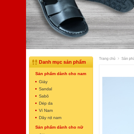
Trang chủ
Sản ph
Danh mục sản phẩm
Sản phẩm dành cho nam
Giày
Sandal
Sabô
Dép da
Dép Nam
Ví Nam
Mã sản phẩm: NT5003
Dây nịt nam
520.000 VNĐ
Giá:
Sản phẩm dành cho nữ