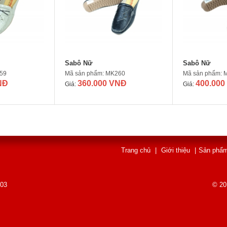
Sabô Nữ
Sabô Nữ
59
Mã sản phẩm: MK260
Mã sản phẩm: 
NĐ
360.000 VNĐ
400.000
Giá:
Giá:
Trang chủ
|
Giới thiệu
|
Sản phẩ
003
© 20