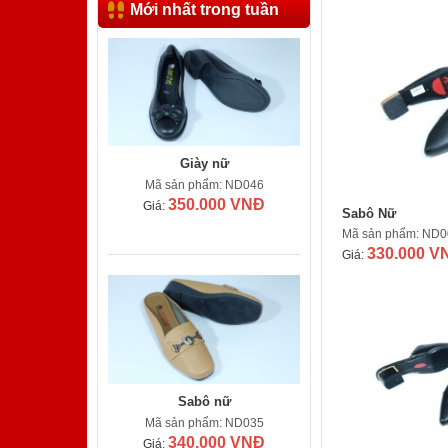
Mới nhất trong tuần
Giày nữ
Mã sản phẩm: ND046
350.000 VNĐ
Giá:
Sabô Nữ
Mã sản phẩm: ND0
330.000 V
Giá:
Sabô nữ
Mã sản phẩm: ND035
340.000 VNĐ
Giá: