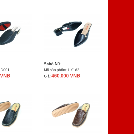
Sabô Nữ
ND001
Mã sản phẩm: HY162
 VNĐ
460.000 VNĐ
Giá: