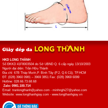
HKD LONG THÀNH
Số ĐKKD 41F8003504 do Sở UBND Q. 6 cấp ngày 13/10/2003
Người đại diện: Trần Hữu Thành
Địa chỉ: 67B Tháp Mười,P. Bình Tây (P.2, Q.6 Cũ), TP.HCM
ĐT: (028) 3960 0981 – 3969 3851 Fax: (028) 3969 6099
Hotline: 028.66.73.68.68
Zalo: 0981.100.714
Email: tranlongthanh@yahoo.com - minhnghi27@yahoo.com
Website: www.longthanhgiay.com - www.longthanhgiay.vn