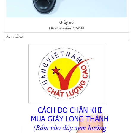
Giày nữ
Mã sản phẩm: ND046
350.000 VNĐ
Giá:
Xem tất cả