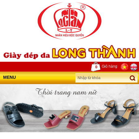
Giỏ hàng
0
MENU